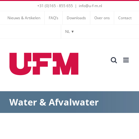
Ga
+31 (0)165 - 855 655
|
info@u-f-m.nl
naar
Nieuws & Artikelen
FAQ’s
Downloads
Over ons
Contact
inhoud
NL ▼
Water & Afvalwater