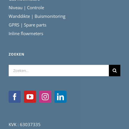
Niveau | Controle
Wanddikte | Buismonitoring
GPRS | Spare parts
Inline flowmeters
ZOEKEN
Zoeken
naar:
KVK : 63037335