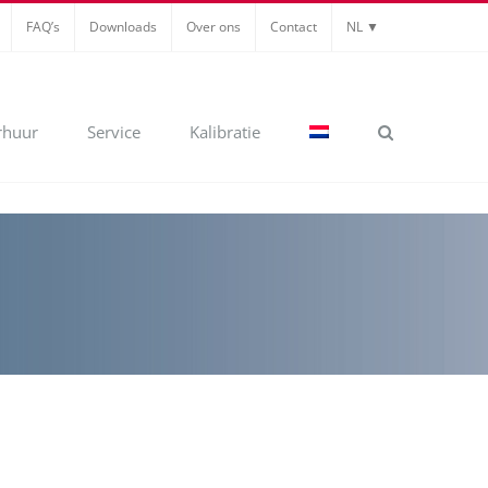
FAQ’s
Downloads
Over ons
Contact
NL ▼
rhuur
Service
Kalibratie