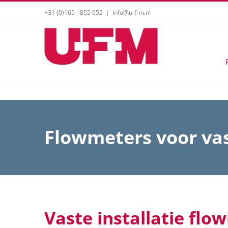
Ga
+31 (0)165 - 855 655
|
info@u-f-m.nl
naar
inhoud
Flowmeters voor vas
Vaste installatie flo