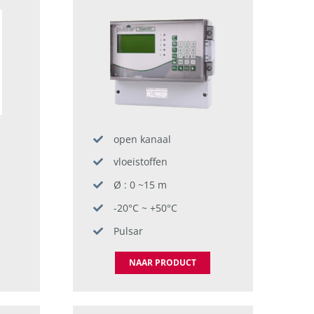
open kanaal
vloeistoffen
Ø : 0 ~15 m
-20°C ~ +50°C
Pulsar
NAAR PRODUCT