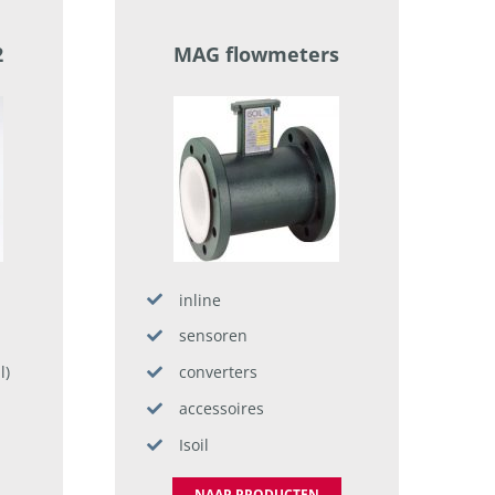
2
MAG flowmeters
inline
sensoren
l)
converters
accessoires
Isoil
NAAR PRODUCTEN