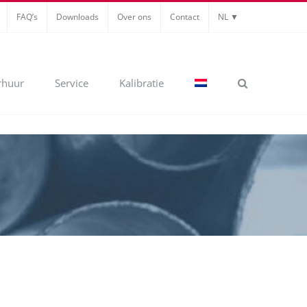
FAQ’s
Downloads
Over ons
Contact
NL ▼
rhuur
Service
Kalibratie