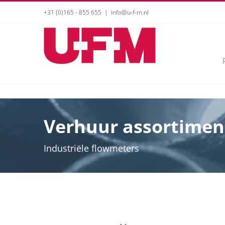
Ga
+31 (0)165 - 855 655
|
info@u-f-m.nl
naar
inhoud
Verhuur assortimen
Industriële flowmeters