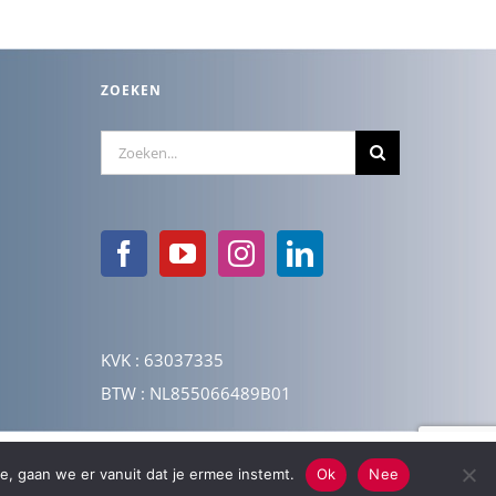
ZOEKEN
Zoeken
naar:
KVK : 63037335
BTW : NL855066489B01
e, gaan we er vanuit dat je ermee instemt.
Ok
Nee