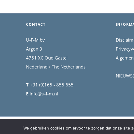
CONTACT
INFORMA
U-F-M bv
Disclaim
Argon 3
Privacyv
4751 XC Oud Gastel
Algemen
Nederland / The Netherlands
NIEUWSBR
T
+31 (0)165 - 855 655
E
info@u-f-m.nl
©2026 U-F-M bv | Ultrasonic Flow Management
We gebruiken cookies om ervoor te zorgen dat onze site zo 