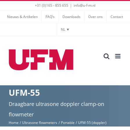
Ga
+31 (0)165 - 855 655
|
info@u-f-m.nl
naar
Nieuws & Artikelen
FAQ’s
Downloads
Over ons
Contact
inhoud
NL ▼
UFM-55
Draagbare ultrasone doppler clamp-on
flowmeter
Home
Ultrasone flowmeters
Portable
UFM-55 (doppler)