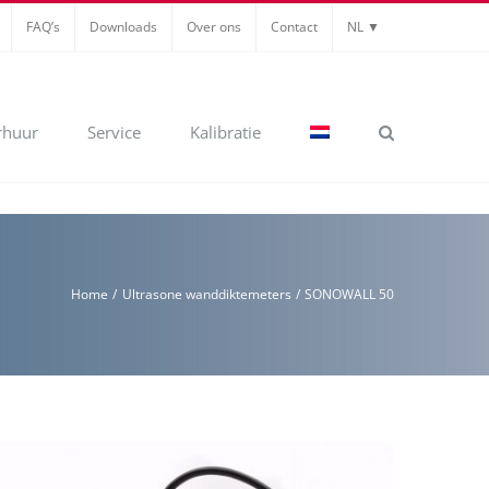
FAQ’s
Downloads
Over ons
Contact
NL ▼
rhuur
Service
Kalibratie
Home
Ultrasone wanddiktemeters
SONOWALL 50