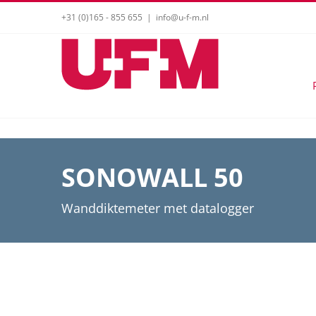
Ga
+31 (0)165 - 855 655
|
info@u-f-m.nl
naar
inhoud
SONOWALL 50
Wanddiktemeter met datalogger