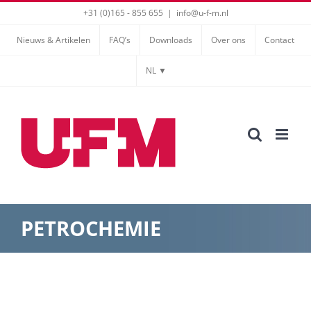
Ga
+31 (0)165 - 855 655
|
info@u-f-m.nl
naar
Nieuws & Artikelen
FAQ’s
Downloads
Over ons
Contact
inhoud
NL ▼
PETROCHEMIE