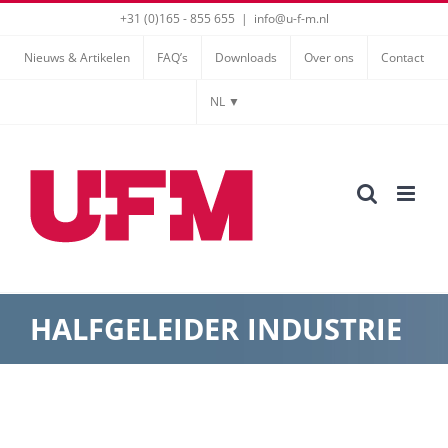
Ga
+31 (0)165 - 855 655
|
info@u-f-m.nl
naar
Nieuws & Artikelen
FAQ’s
Downloads
Over ons
Contact
inhoud
NL ▼
HALFGELEIDER INDUSTRIE