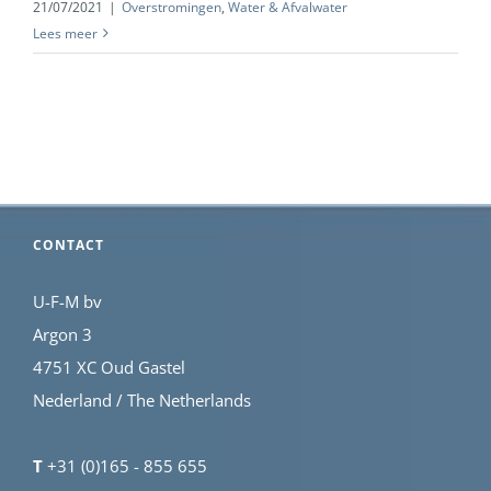
21/07/2021
|
Overstromingen
,
Water & Afvalwater
Lees meer
CONTACT
U-F-M bv
Argon 3
4751 XC Oud Gastel
Nederland / The Netherlands
T
+31 (0)165 - 855 655