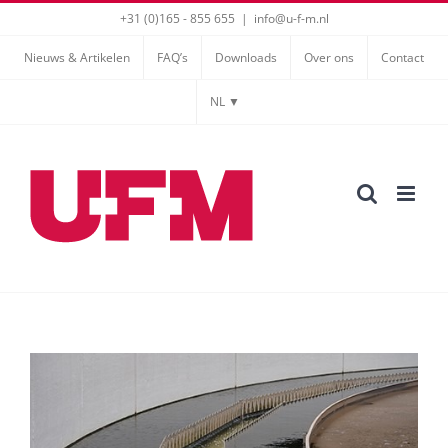
Ga
+31 (0)165 - 855 655
|
info@u-f-m.nl
naar
Nieuws & Artikelen
FAQ’s
Downloads
Over ons
Contact
inhoud
NL ▼