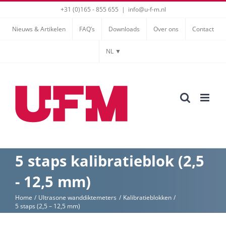
Ga
+31 (0)165 - 855 655
|
info@u-f-m.nl
naar
Nieuws & Artikelen
FAQ’s
Downloads
Over ons
Contact
inhoud
NL ▼
5 staps kalibratieblok (2,5
- 12,5 mm)
Home
Ultrasone wanddiktemeters
Kalibratieblokken
5 staps (2,5 – 12,5 mm)