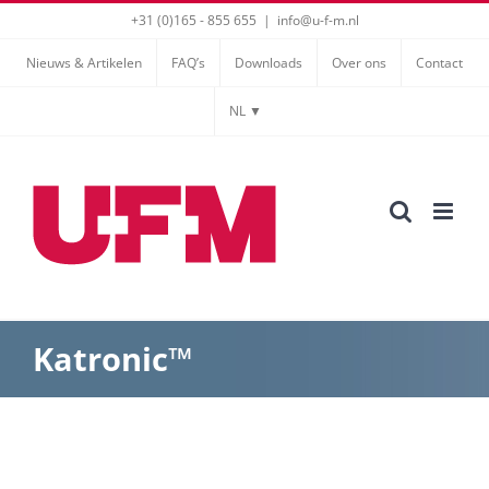
Ga
+31 (0)165 - 855 655
|
info@u-f-m.nl
naar
Nieuws & Artikelen
FAQ’s
Downloads
Over ons
Contact
inhoud
NL ▼
Katronic™