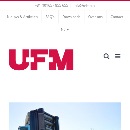
Ga
+31 (0)165 - 855 655
|
info@u-f-m.nl
naar
Nieuws & Artikelen
FAQ’s
Downloads
Over ons
Contact
inhoud
NL ▼