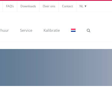
FAQ’s
Downloads
Over ons
Contact
NL ▼
rhuur
Service
Kalibratie