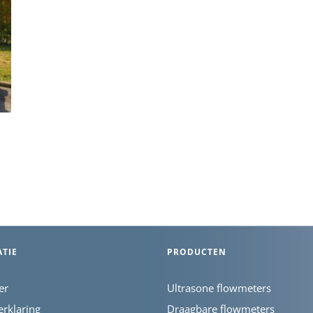
TIE
PRODUCTEN
er
Ultrasone flowmeters
erklaring
Draagbare flowmeters