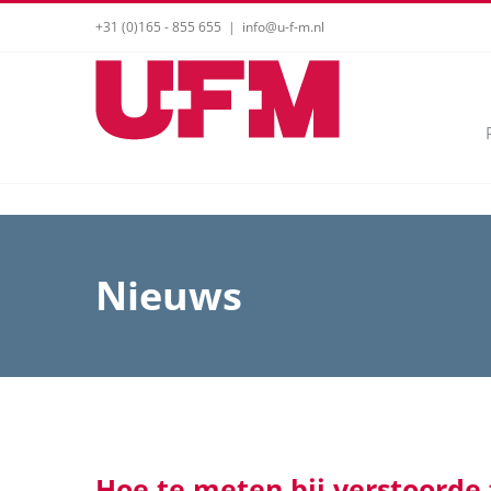
Ga
+31 (0)165 - 855 655
|
info@u-f-m.nl
naar
inhoud
Nieuws
Hoe te meten bij verstoorde 