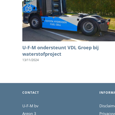
U-F-M ondersteunt VDL Groep bij
waterstofproject
13/11/2024
CONTACT
INFORMA
U-F-M bv
Disclaim
Argon 3
Privacyv