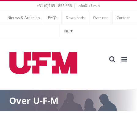
Ga
+31 (0)165 - 855 655
|
info@u-f-m.nl
naar
Nieuws & Artikelen
FAQ’s
Downloads
Over ons
Contact
inhoud
NL ▼
Over U-F-M