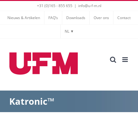
Ga
+31 (0)165 - 855 655
|
info@u-f-m.nl
naar
Nieuws & Artikelen
FAQ’s
Downloads
Over ons
Contact
inhoud
NL ▼
Katronic™