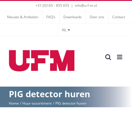
Ga
+31 (0)165 - 855 655
|
info@u-f-m.nl
naar
Nieuws & Artikelen
FAQ’s
Downloads
Over ons
Contact
inhoud
NL ▼
PIG detector huren
Home
Huur-assortiment
PIG detector huren