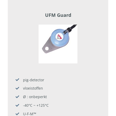
UFM Guard
pig-detector
vloeistoffen
Ø : onbeperkt
-40°C ~ +125°C
U-F-M™