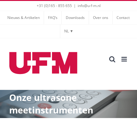
Ga
+31 (0)165 - 855 655
|
info@u-f-m.nl
naar
Nieuws & Artikelen
FAQ’s
Downloads
Over ons
Contact
inhoud
NL ▼
Onze ultrasone
meetinstrumenten