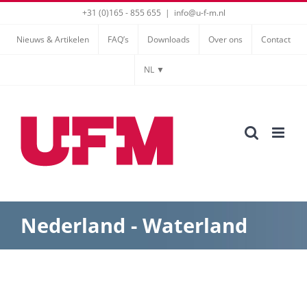
Ga
+31 (0)165 - 855 655
|
info@u-f-m.nl
naar
Nieuws & Artikelen
FAQ’s
Downloads
Over ons
Contact
inhoud
NL ▼
Nederland - Waterland