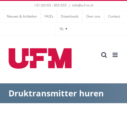
Ga
+31 (0)165 - 855 655
|
info@u-f-m.nl
naar
Nieuws & Artikelen
FAQ’s
Downloads
Over ons
Contact
inhoud
NL ▼
Druktransmitter huren