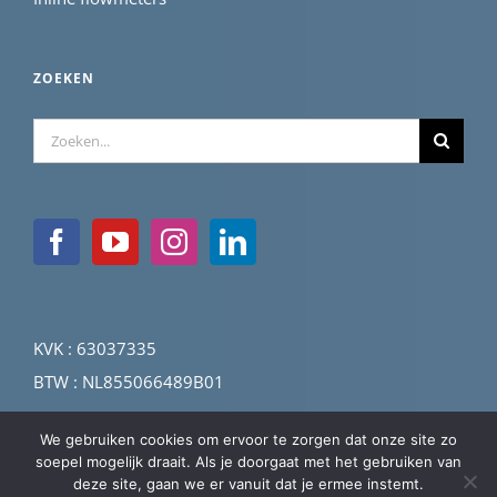
ZOEKEN
Zoeken
naar:
KVK : 63037335
BTW : NL855066489B01
We gebruiken cookies om ervoor te zorgen dat onze site zo
soepel mogelijk draait. Als je doorgaat met het gebruiken van
deze site, gaan we er vanuit dat je ermee instemt.