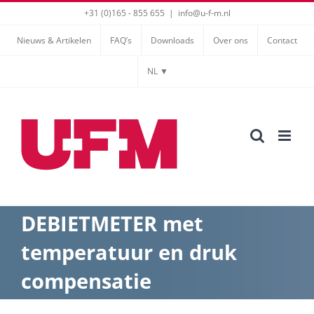
Ga
+31 (0)165 - 855 655
|
info@u-f-m.nl
naar
Nieuws & Artikelen
FAQ’s
Downloads
Over ons
Contact
inhoud
NL ▼
DEBIETMETER met
temperatuur en druk
compensatie