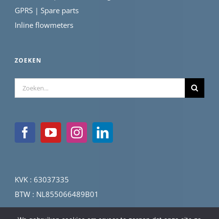
GPRS | Spare parts
Inline flowmeters
ZOEKEN
Zoeken
naar:
KVK : 63037335
BTW : NL855066489B01