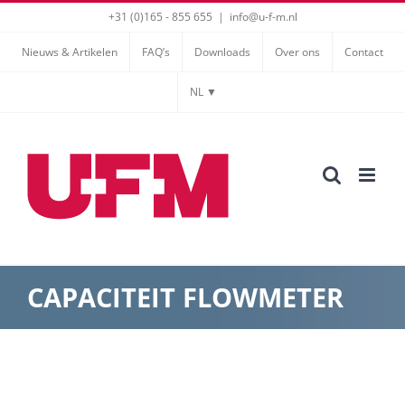
Ga
+31 (0)165 - 855 655
|
info@u-f-m.nl
naar
Nieuws & Artikelen
FAQ’s
Downloads
Over ons
Contact
inhoud
NL ▼
CAPACITEIT FLOWMETER