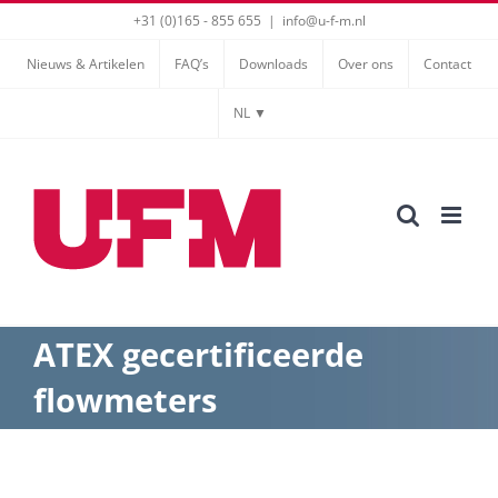
Ga
+31 (0)165 - 855 655
|
info@u-f-m.nl
naar
Nieuws & Artikelen
FAQ’s
Downloads
Over ons
Contact
inhoud
NL ▼
ATEX gecertificeerde
flowmeters